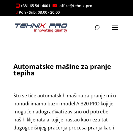
+381 65 541 4001
office@tehnix.pro
Automatske mašine za pranje
tepiha
Što se tiče automatskih mašina za pranje mi u
ponudi imamo bazni model A-320 PRO koji je
moguće nadograđivati zavisno od potrebe
naših klijenata a koji je nastao kao rezultat
dugogodišnjeg praćenja procesa pranja kao i