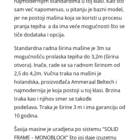
najmodernijim standardima u toj klasi. Kao što
sam već napomenuo, u pitanju je bazni model,
jer ne postoji mašina koja se koristi u procesu
pranja tepiha a da ima veće mogućnosti što se
tiče dodataka i opcija.
Standardna radna širina mašine je 3m sa
mogućnošću prolaska tepiha do 3,2m (širina
otvora). Inače, rade se sa radnom širinom od
2,5 do 4,2m. Vučna traka na mašini je
holandska, proizvođača Ammeraal Beltech i
najmodernija je koja postoji u toj klasi. Brzina
traka kao i njihov smer se takođe
podešava. Traka je širine 3 m i ima garanciju od
10 godina.
Šasija masine je uradjena po sistemu “SOLID
FRAME – MONOBLOCK” što joj daje izuzetnu