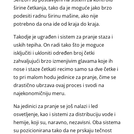
širine četkanja, tako da je moguće jako brzo
podesiti radnu širinu mašine, ako nije
potrebno da ona ide od kraja do kraja.
Takodje je ugrađen i sistem za pranje staza i
uskih tepiha. On radi tako što je moguce
isključiti i ukloniti određen broj četki
zahvaljujući brzo izmenjivim glavama koje ih
nose i staze četkati recimo samo sa dve četke i
to pri malom hodu jedinice za pranje, čime se
drastično ubrzava ovaj proces i svodi na
najekonomičniju meru.
Na jedinici za pranje se još nalazi i led
osvetljenje, kao i sistemi za distribuciju vode i
hemije, koji su, naravno, nezavisni. Oba sistema
su pozicionirana tako da ne prskaju tečnost