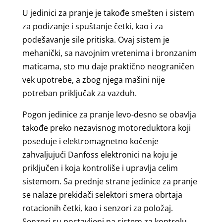
U jedinici za pranje je takođe smešten i sistem
za podizanje i spuštanje četki, kao i za
podešavanje sile pritiska. Ovaj sistem je
mehanički, sa navojnim vretenima i bronzanim
maticama, sto mu daje praktično neograničen
vek upotrebe, a zbog njega mašini nije
potreban priključak za vazduh.
Pogon jedinice za pranje levo-desno se obavlja
takođe preko nezavisnog motoreduktora koji
poseduje i elektromagnetno kočenje
zahvaljujući Danfoss elektronici na koju je
priključen i koja kontroliše i upravlja celim
sistemom. Sa prednje strane jedinice za pranje
se nalaze prekidači selektori smera obrtaja
rotacionih četki, kao i senzori za položaj.
Senzori su postavljeni na sistem za kontrolu