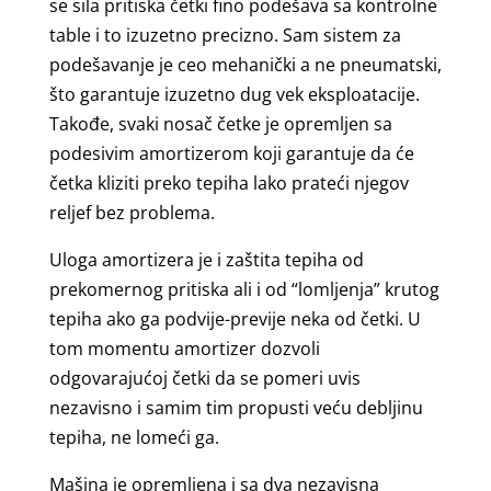
se sila pritiska četki fino podešava sa kontrolne
table i to izuzetno precizno. Sam sistem za
podešavanje je ceo mehanički a ne pneumatski,
što garantuje izuzetno dug vek eksploatacije.
Takođe, svaki nosač četke je opremljen sa
podesivim amortizerom koji garantuje da će
četka kliziti preko tepiha lako prateći njegov
reljef bez problema.
Uloga amortizera je i zaštita tepiha od
prekomernog pritiska ali i od “lomljenja” krutog
tepiha ako ga podvije-previje neka od četki. U
tom momentu amortizer dozvoli
odgovarajućoj četki da se pomeri uvis
nezavisno i samim tim propusti veću debljinu
tepiha, ne lomeći ga.
Mašina je opremljena i sa dva nezavisna