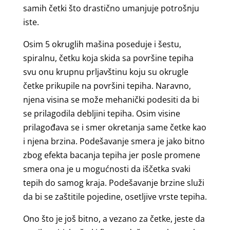
samih četki što drastično umanjuje potrošnju
iste.
Osim 5 okruglih mašina poseduje i šestu,
spiralnu, četku koja skida sa površine tepiha
svu onu krupnu prljavštinu koju su okrugle
četke prikupile na površini tepiha. Naravno,
njena visina se može mehanički podesiti da bi
se prilagodila debljini tepiha. Osim visine
prilagođava se i smer okretanja same četke kao
i njena brzina. Podešavanje smera je jako bitno
zbog efekta bacanja tepiha jer posle promene
smera ona je u mogućnosti da iščetka svaki
tepih do samog kraja. Podešavanje brzine služi
da bi se zaštitile pojedine, osetljive vrste tepiha.
Ono što je još bitno, a vezano za četke, jeste da