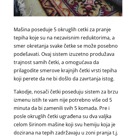
Mašina poseduje 5 okruglih cetki za pranje
tepiha koje su na nezavisnim reduktorima, a
smer okretanja svake četke se može posebno
podešavati. Ovaj sistem izuzetno produžava
trajnost samih četki, a omogućava da
prilagodite smerove krajnjih četki vrsti tepiha
koji perete da ne bi došlo da zavrtanja istog.
Takodje, nosači četki poseduju sistem za brzu
izmenu istih te vam nije potrebno više od 5
minuta da bi zamenili svih 5 komada. Pre i
posle okruglih četki ugrađena su dva valjka
celom širinom mašine koji svu hemiju koja je
dozirana na tepih zadržavaju u zoni pranja t.j.