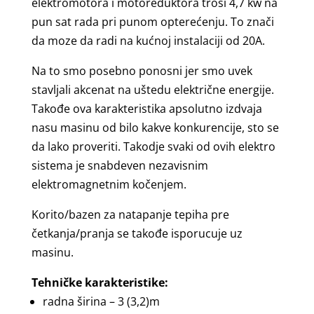
elektromotora i motoreduktora trosi 4,7 kw na
pun sat rada pri punom opterećenju. To znači
da moze da radi na kućnoj instalaciji od 20A.
Na to smo posebno ponosni jer smo uvek
stavljali akcenat na uštedu električne energije.
Takođe ova karakteristika apsolutno izdvaja
nasu masinu od bilo kakve konkurencije, sto se
da lako proveriti. Takodje svaki od ovih elektro
sistema je snabdeven nezavisnim
elektromagnetnim kočenjem.
Korito/bazen za natapanje tepiha pre
četkanja/pranja se takođe isporucuje uz
masinu.
Tehničke karakteristike:
radna širina – 3 (3,2)m