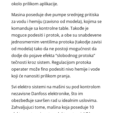
okolo prilikom aplikacije.
Masina poseduje dve pumpe srednjeg pritiska
za vodu i hemiju (zavisno od modela), kojima se
komanduje sa kontrolne table. Takođe je
moguce podesiti i protok, a obe su snabdevene
jednosmernim ventilima protoka (takodje zavisi
od modela) tako da ne postoji mogućnost da
dodje do pojave efekta “slobodnog protoka”
tečnosti kroz sistem. Regulacijom protoka
operater može fino podesiti nivo hemije i vode
koji će nanositi prilikom pranja.
Svi elektro sistemi na mašini su pod kontrolom
nezavisne Danfoss elektronike, što im
obezbeđuje savršen rad u idealnim uslovima.
Zahvaljujuci tome, mašina koja poseduje 10