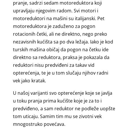
pranje, sadrzi sedam motoreduktora koji
upravljaju njegovim radom. Svi motori i
motoreduktori na mašini su italijanski. Pet
motoreduktora je zaduženo za pogon
rotacionih četki, ali ne direktno, nego preko
nezavisnih kućišta sa po dva ležaja. Iako je kod
turskih mašina običaj da pogon na četku ide
direktno sa reduktora, praksa je pokazala da
reduktori nisu predviđeni za takav vid
opterećenja, te je u tom slučaju njihov radni
vek jako kratak.
U našoj varijanti svo opterećenje koje se javlja
u toku pranja prima kućište koje je za to i
predviđeno, a sam reduktor ne podleže uopšte
tom uticaju. Samim tim mu se zivotni vek
mnogostruko povećava.