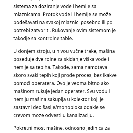
sistema za doziranje vode i hemije sa
mlaznicama. Protok vode ili hemije se može
podešavati na svakoj mlaznici posebno ili po
potrebi zatvoriti. Rukovanje ovim sistemom je
takodje sa kontrolne table.
U donjem stroju, u nivou vučne trake, mašina
poseduje dve rolne za skidanje viška vode i
hemije sa tepiha. Takođe, sama namotava
skoro svaki tepih koji prođe proces, bez ikakve
pomoći operatera. Ovo je veoma bitno ako
mašinom rukuje jedan operater. Svu vodu i
hemiju mašina sakuplja u kolektor koji je
sastavni deo šasije/monobloka odakle se
crevom moze odvesti u kanalizaciju.
Pokretni most mašine, odnosno jedinica za