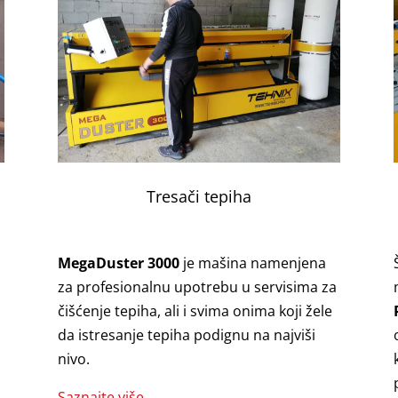
Tresači tepiha
MegaDuster 3000
je mašina namenjena
za profesionalnu upotrebu u servisima za
čišćenje tepiha, ali i svima onima koji žele
da istresanje tepiha podignu na najviši
nivo.
Saznajte više