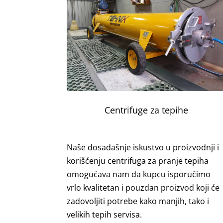
Centrifuge za tepihe
Naše dosadašnje iskustvo u proizvodnji i
korišćenju centrifuga za pranje tepiha
omogućava nam da kupcu isporučimo
vrlo kvalitetan i pouzdan proizvod koji će
zadovoljiti potrebe kako manjih, tako i
velikih tepih servisa.