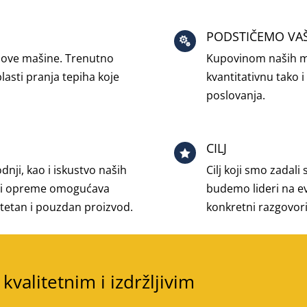
PODSTIČEMO VA

 nove mašine. Trenutno
Kupovinom naših ma
lasti pranja tepiha koje
kvantitativnu tako 
poslovanja.
CILJ

nji, kao i iskustvo naših
Cilj koji smo zadali
na i opreme omogućava
budemo lideri na e
tetan i pouzdan proizvod.
konkretni razgovori
kvalitetnim i izdržljivim