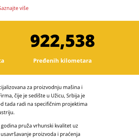
Saznajte više
922,538
ta
Pređenih kilometara
cijalizovana za proizvodnju mašina i
rma, čije je sedište u Užicu, Srbija je
d tada radi na specifičnim projektima
triju.
godina pruža vrhunski kvalitet uz
usavršavanje proizvoda i praćenja